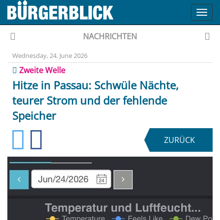
Toggl
navig
NACHRICHTEN
Wednesday, 24. June 2026
Zweite Welle
Hitze in Passau: Schwüle Nächte,
teurer Strom und der fehlende
Speicher
ZURÜCK