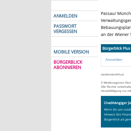
Passau/ Münche
ANMELDEN
Verwaltungsger
PASSWORT
Bebauungsplan 
VERGESSEN
an der Wiener S
Bürgerblick Plus
MOBILE VERSION
Anmelden
BÜRGERBLICK
ABONNIEREN
mediendenk/hud
© Medienagentur Den
Alle Rechte vorbehalt
Vervielfältigung nur
Unabhängiger Jo
Wenn Sie uns zusätz
Hinweis fürs Finan
Bürgerblick als gem