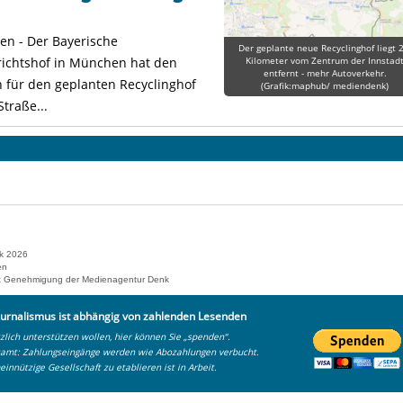
n - Der Bayerische
Der geplante neue Recyclinghof liegt 2
ichtshof in München hat den
Kilometer vom Zentrum der Innstad
entfernt - mehr Autoverkehr.
für den geplanten Recyclinghof
(Grafik:maphub/ mediendenk)
traße...
k 2026
en
 mit Genehmigung der Medienagentur Denk
urnalismus ist abhängig von zahlenden Lesenden
lich unterstützen wollen, hier können Sie „spenden“.
zamt: Zahlungseingänge werden wie Abozahlungen verbucht.
einnützige Gesellschaft zu etablieren ist in Arbeit.